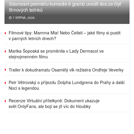
Slavnosní premiéru komedie 6 gramů uvedli dva ze čtyř
filmových tatínků
7 SRPNA, 2026
Filmové tipy: Mamma Mia! Nebo Čelisti – jaké filmy si pustit
v parných letních dnech?
Marika Šoposká se proměnila v Lady Dermacol ve
stejnojmenném filmu
Trailer k dokudramatu Osamělý vlk režiséra Ondřeje Veverky
Petr Větrovský o příjezdu Dolpha Lundgrena do Prahy a další
Noci s legendou
Recenze Virtuální přítelkyně: Dokument ukazuje
svět OnlyFans, ale bojí se jít víc do hloubky