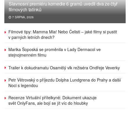
Slavnosní premiéru komedie 6 gramů uvedli dva ze čtyř
filmových tatínků
7 SRPNA, 2026
Filmové tipy: Mamma Mia! Nebo Čelisti – jaké filmy si pustit
v parných letních dnech?
Marika Šoposká se proměnila v Lady Dermacol ve
stejnojmenném filmu
Trailer k dokudramatu Osamělý vlk režiséra Ondřeje Veverky
Petr Větrovský o příjezdu Dolpha Lundgrena do Prahy a další
Noci s legendou
Recenze Virtuální přítelkyně: Dokument ukazuje
svět OnlyFans, ale bojí se jít víc do hloubky