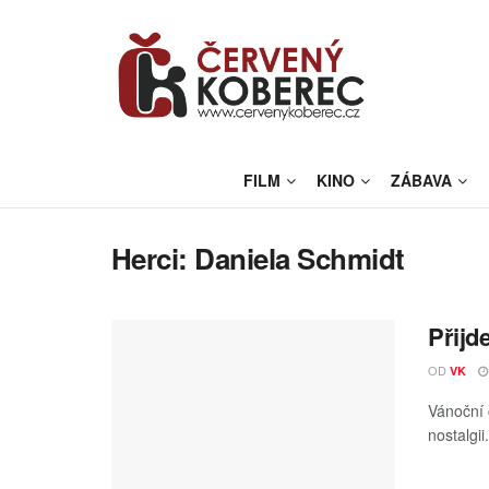
FILM
KINO
ZÁBAVA
Herci:
Daniela Schmidt
Přijd
OD
VK
Vánoční 
nostalgii