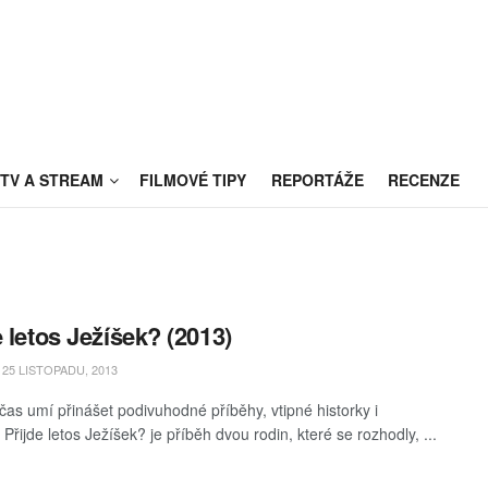
TV A STREAM
FILMOVÉ TIPY
REPORTÁŽE
RECENZE
e letos Ježíšek? (2013)
25 LISTOPADU, 2013
čas umí přinášet podivuhodné příběhy, vtipné historky i
. Přijde letos Ježíšek? je příběh dvou rodin, které se rozhodly, ...