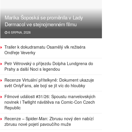
Marika Šoposká se proměnila v Lady
Dermacol ve stejnojmenném filmu
6 SRPNA, 2026
Trailer k dokudramatu Osamělý vlk režiséra
Ondřeje Veverky
Petr Větrovský o příjezdu Dolpha Lundgrena do
Prahy a další Noci s legendou
Recenze Virtuální přítelkyně: Dokument ukazuje
svět OnlyFans, ale bojí se jít víc do hloubky
Filmové události #31/26: Spoustu marvelovských
novinek i Twilight návštěva na Comic-Con Czech
Republic
Recenze – Spider-Man: Zbrusu nový den nabízí
zbrusu nové pojetí pavoučího muže