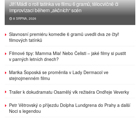
Jiří Mádl o roli tatínka ve filmu 6 gramů, tělocvičně či
improvizaci během „akčních“ scén
8 SRPNA, 2026
Slavnosní premiéru komedie 6 gramů uvedli dva ze čtyř
filmových tatínků
Filmové tipy: Mamma Mia! Nebo Čelisti – jaké filmy si pustit
v parných letních dnech?
Marika Šoposká se proměnila v Lady Dermacol ve
stejnojmenném filmu
Trailer k dokudramatu Osamělý vlk režiséra Ondřeje Veverky
Petr Větrovský o příjezdu Dolpha Lundgrena do Prahy a další
Noci s legendou