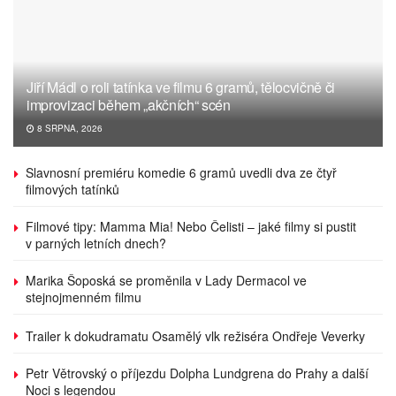
Jiří Mádl o roli tatínka ve filmu 6 gramů, tělocvičně či
improvizaci během „akčních“ scén
8 SRPNA, 2026
Slavnosní premiéru komedie 6 gramů uvedli dva ze čtyř
filmových tatínků
Filmové tipy: Mamma Mia! Nebo Čelisti – jaké filmy si pustit
v parných letních dnech?
Marika Šoposká se proměnila v Lady Dermacol ve
stejnojmenném filmu
Trailer k dokudramatu Osamělý vlk režiséra Ondřeje Veverky
Petr Větrovský o příjezdu Dolpha Lundgrena do Prahy a další
Noci s legendou