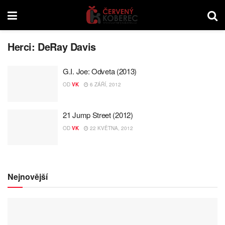
Herci:
DeRay Davis
G.I. Joe: Odveta (2013)
OD
VK
6 ZÁŘÍ, 2012
21 Jump Street (2012)
OD
VK
22 KVĚTNA, 2012
Nejnovější