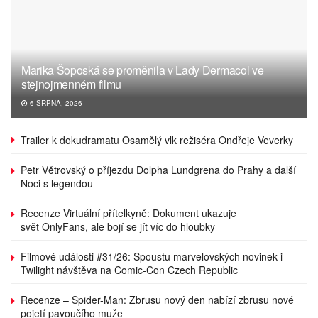
Marika Šoposká se proměnila v Lady Dermacol ve
stejnojmenném filmu
6 SRPNA, 2026
Trailer k dokudramatu Osamělý vlk režiséra Ondřeje Veverky
Petr Větrovský o příjezdu Dolpha Lundgrena do Prahy a další
Noci s legendou
Recenze Virtuální přítelkyně: Dokument ukazuje
svět OnlyFans, ale bojí se jít víc do hloubky
Filmové události #31/26: Spoustu marvelovských novinek i
Twilight návštěva na Comic-Con Czech Republic
Recenze – Spider-Man: Zbrusu nový den nabízí zbrusu nové
pojetí pavoučího muže