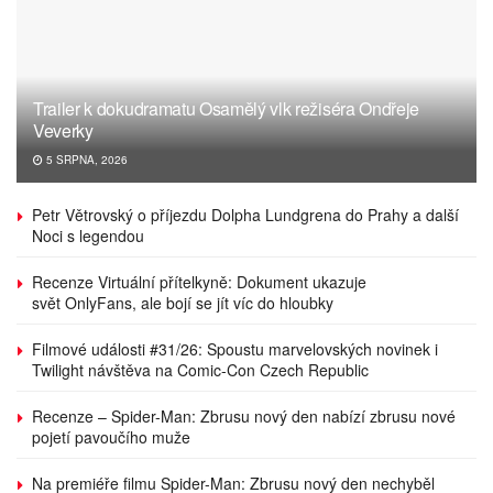
Trailer k dokudramatu Osamělý vlk režiséra Ondřeje
Veverky
5 SRPNA, 2026
Petr Větrovský o příjezdu Dolpha Lundgrena do Prahy a další
Noci s legendou
Recenze Virtuální přítelkyně: Dokument ukazuje
svět OnlyFans, ale bojí se jít víc do hloubky
Filmové události #31/26: Spoustu marvelovských novinek i
Twilight návštěva na Comic-Con Czech Republic
Recenze – Spider-Man: Zbrusu nový den nabízí zbrusu nové
pojetí pavoučího muže
Na premiéře filmu Spider-Man: Zbrusu nový den nechyběl