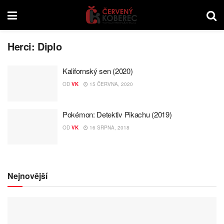
Herci:
Diplo
Kalifornský sen (2020)
OD
VK
15 ČERVNA, 2020
Pokémon: Detektiv Pikachu (2019)
OD
VK
16 SRPNA, 2018
Nejnovější