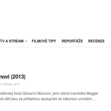
TV A STREAM
FILMOVÉ TIPY
REPORTÁŽE
RECENZE
novi (2013)
21 ŘÍJNA, 2013
afiánský boss Giovanni Manzoni, jeho rázná manželka Maggie
 dvě děti jsou za příkladnou spolupráci se zákonem umístěni ...