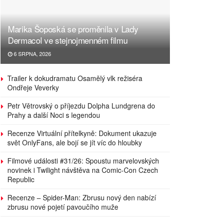
Marika Šoposká se proměnila v Lady
Dermacol ve stejnojmenném filmu
6 SRPNA, 2026
Trailer k dokudramatu Osamělý vlk režiséra
Ondřeje Veverky
Petr Větrovský o příjezdu Dolpha Lundgrena do
Prahy a další Noci s legendou
Recenze Virtuální přítelkyně: Dokument ukazuje
svět OnlyFans, ale bojí se jít víc do hloubky
Filmové události #31/26: Spoustu marvelovských
novinek i Twilight návštěva na Comic-Con Czech
Republic
Recenze – Spider-Man: Zbrusu nový den nabízí
zbrusu nové pojetí pavoučího muže