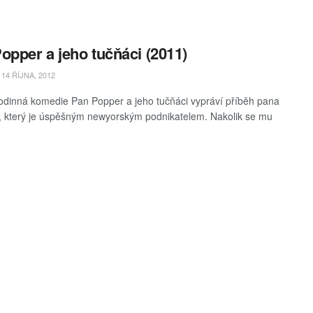
opper a jeho tučňáci (2011)
14 ŘÍJNA, 2012
rodinná komedie Pan Popper a jeho tučňáci vypráví příběh pana
 který je úspěšným newyorským podnikatelem. Nakolik se mu