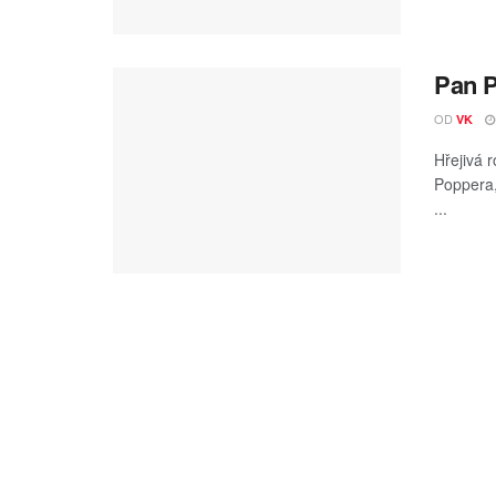
Pan P
OD
VK
Hřejivá 
Poppera,
...