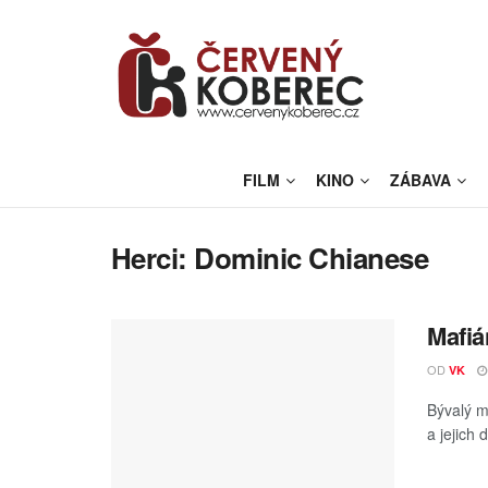
FILM
KINO
ZÁBAVA
Herci:
Dominic Chianese
Mafiá
OD
VK
Bývalý m
a jejich