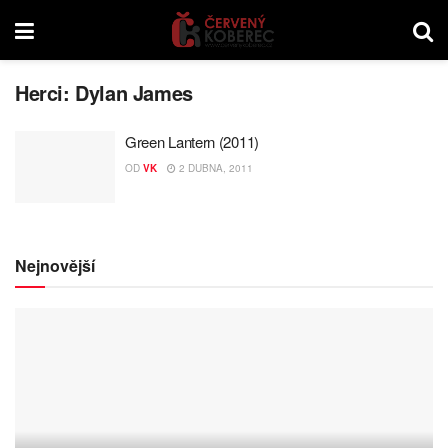
Herci:
Dylan James
Green Lantern (2011)
OD
VK
2 DUBNA, 2011
Nejnovější