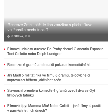
Recenze Zmrzlinář: Je libo zmrzlina s příchutí krve,
vnitřností a nechutností?
10 SRPNA, 2026
Filmové události #32/26: Do Prahy dorazí Giancarlo Esposito,
Toni Collette nebo Dolph Lundgren
Recenze: 6 gramů aneb další pokus o komediální hit
Jiří Mádl o roli tatínka ve filmu 6 gramů, tělocvičně či
improvizaci během „akčních“ scén
Slavnosní premiéru komedie 6 gramů uvedli dva ze čtyř
filmových tatínků
Filmové tipy: Mamma Mia! Nebo Čelisti – jaké filmy si pustit
v parných letních dnech?