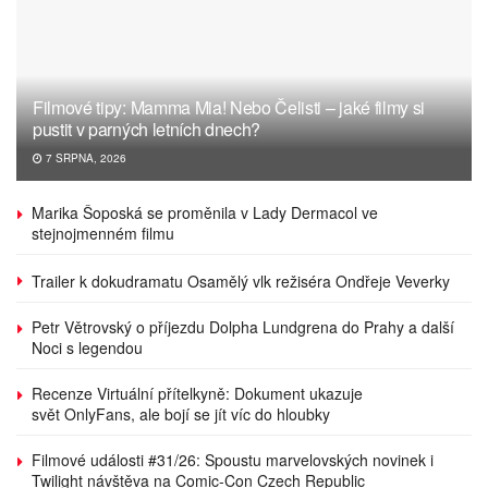
Filmové tipy: Mamma Mia! Nebo Čelisti – jaké filmy si
pustit v parných letních dnech?
7 SRPNA, 2026
Marika Šoposká se proměnila v Lady Dermacol ve
stejnojmenném filmu
Trailer k dokudramatu Osamělý vlk režiséra Ondřeje Veverky
Petr Větrovský o příjezdu Dolpha Lundgrena do Prahy a další
Noci s legendou
Recenze Virtuální přítelkyně: Dokument ukazuje
svět OnlyFans, ale bojí se jít víc do hloubky
Filmové události #31/26: Spoustu marvelovských novinek i
Twilight návštěva na Comic-Con Czech Republic