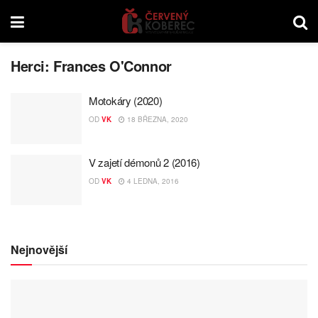
Herci:
Frances O'Connor
Motokáry (2020)
OD
VK
18 BŘEZNA, 2020
V zajetí démonů 2 (2016)
OD
VK
4 LEDNA, 2016
Nejnovější