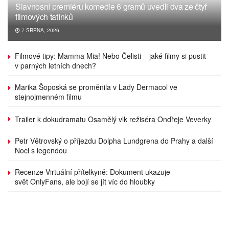
Slavnosní premiéru komedie 6 gramů uvedli dva ze čtyř
filmových tatínků
7 SRPNA, 2026
Filmové tipy: Mamma Mia! Nebo Čelisti – jaké filmy si pustit
v parných letních dnech?
Marika Šoposká se proměnila v Lady Dermacol ve
stejnojmenném filmu
Trailer k dokudramatu Osamělý vlk režiséra Ondřeje Veverky
Petr Větrovský o příjezdu Dolpha Lundgrena do Prahy a další
Noci s legendou
Recenze Virtuální přítelkyně: Dokument ukazuje
svět OnlyFans, ale bojí se jít víc do hloubky