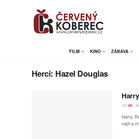
FILM
KINO
ZÁBAVA
Herci:
Hazel Douglas
Harry
OD
VK
Harry, R
najít a z