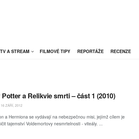
TV A STREAM
FILMOVÉ TIPY
REPORTÁŽE
RECENZE
 Potter a Relikvie smrti – část 1 (2010)
16 ZÁŘÍ, 2012
on a Hermiona se vydávají na nebezpečnou misi, jejímž cílem je
ničit tajemství Voldemortovy nesmrtelnosti - viteály. ...