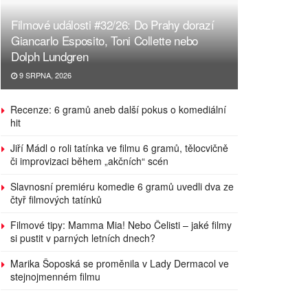
Filmové události #32/26: Do Prahy dorazí
Giancarlo Esposito, Toni Collette nebo
Dolph Lundgren
9 SRPNA, 2026
Recenze: 6 gramů aneb další pokus o komediální
hit
Jiří Mádl o roli tatínka ve filmu 6 gramů, tělocvičně
či improvizaci během „akčních“ scén
Slavnosní premiéru komedie 6 gramů uvedli dva ze
čtyř filmových tatínků
Filmové tipy: Mamma Mia! Nebo Čelisti – jaké filmy
si pustit v parných letních dnech?
Marika Šoposká se proměnila v Lady Dermacol ve
stejnojmenném filmu