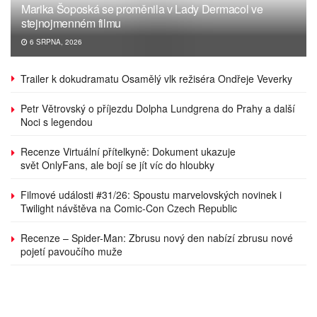
Marika Šoposká se proměnila v Lady Dermacol ve
stejnojmenném filmu
6 SRPNA, 2026
Trailer k dokudramatu Osamělý vlk režiséra Ondřeje Veverky
Petr Větrovský o příjezdu Dolpha Lundgrena do Prahy a další
Noci s legendou
Recenze Virtuální přítelkyně: Dokument ukazuje
svět OnlyFans, ale bojí se jít víc do hloubky
Filmové události #31/26: Spoustu marvelovských novinek i
Twilight návštěva na Comic-Con Czech Republic
Recenze – Spider-Man: Zbrusu nový den nabízí zbrusu nové
pojetí pavoučího muže