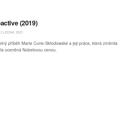
active (2019)
2 LEDNA, 2021
elný příběh Marie Curie-Skłodowské a jeji práce, která změnila
yla oceněná Nobelovou cenou.