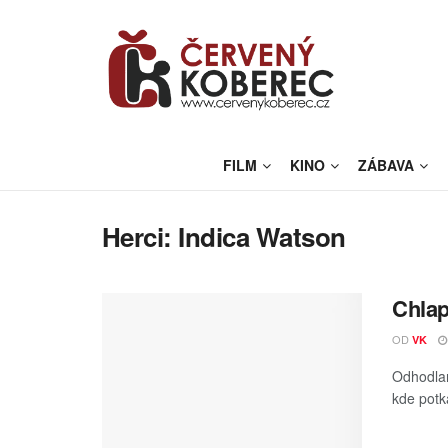
FILM
KINO
ZÁBAVA
Herci:
Indica Watson
Chlap
OD
VK
Odhodlan
kde potká