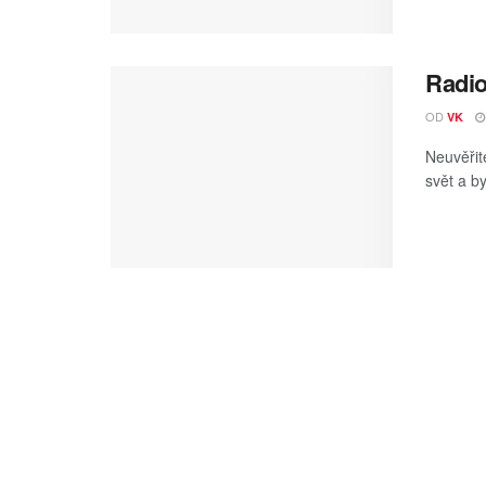
Radio
OD
VK
Neuvěřit
svět a b