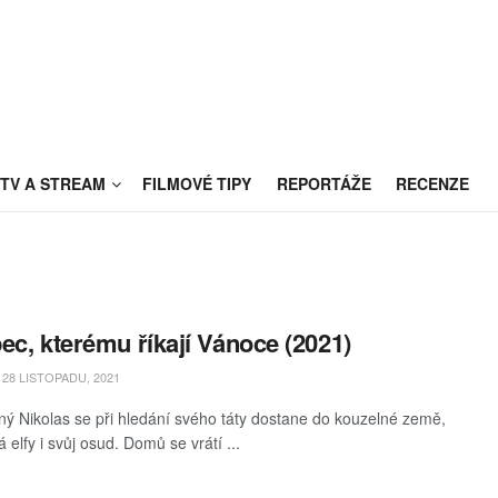
TV A STREAM
FILMOVÉ TIPY
REPORTÁŽE
RECENZE
ec, kterému říkají Vánoce (2021)
28 LISTOPADU, 2021
ý Nikolas se při hledání svého táty dostane do kouzelné země,
 elfy i svůj osud. Domů se vrátí ...