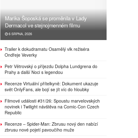
Marika Šoposká se proměnila v Lady
Dermacol ve stejnojmenném filmu
6 SRPNA, 2026
Trailer k dokudramatu Osamělý vlk režiséra
Ondřeje Veverky
Petr Větrovský o příjezdu Dolpha Lundgrena do
Prahy a další Noci s legendou
Recenze Virtuální přítelkyně: Dokument ukazuje
svět OnlyFans, ale bojí se jít víc do hloubky
Filmové události #31/26: Spoustu marvelovských
novinek i Twilight návštěva na Comic-Con Czech
Republic
Recenze – Spider-Man: Zbrusu nový den nabízí
zbrusu nové pojetí pavoučího muže