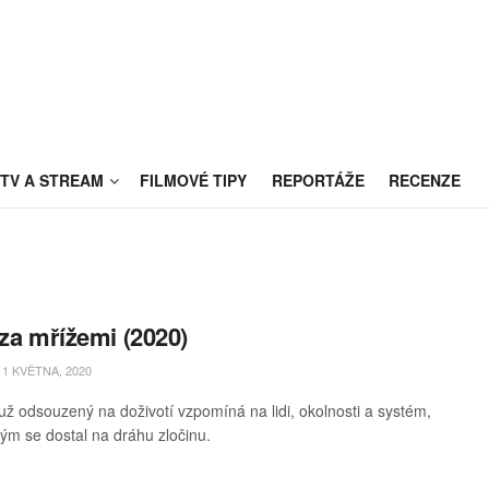
TV A STREAM
FILMOVÉ TIPY
REPORTÁŽE
RECENZE
 za mřížemi (2020)
1 KVĚTNA, 2020
ž odsouzený na doživotí vzpomíná na lidi, okolnosti a systém,
erým se dostal na dráhu zločinu.