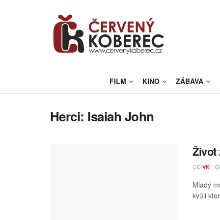
FILM
KINO
ZÁBAVA
Herci:
Isaiah John
Život
OD
VK
Mladý mu
kvůli kt