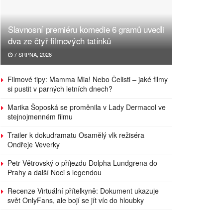
Slavnosní premiéru komedie 6 gramů uvedli
dva ze čtyř filmových tatínků
7 SRPNA, 2026
Filmové tipy: Mamma Mia! Nebo Čelisti – jaké filmy
si pustit v parných letních dnech?
Marika Šoposká se proměnila v Lady Dermacol ve
stejnojmenném filmu
Trailer k dokudramatu Osamělý vlk režiséra
Ondřeje Veverky
Petr Větrovský o příjezdu Dolpha Lundgrena do
Prahy a další Noci s legendou
Recenze Virtuální přítelkyně: Dokument ukazuje
svět OnlyFans, ale bojí se jít víc do hloubky