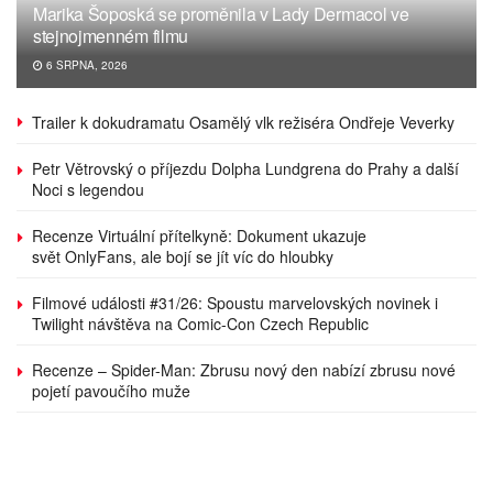
Marika Šoposká se proměnila v Lady Dermacol ve
stejnojmenném filmu
6 SRPNA, 2026
Trailer k dokudramatu Osamělý vlk režiséra Ondřeje Veverky
Petr Větrovský o příjezdu Dolpha Lundgrena do Prahy a další
Noci s legendou
Recenze Virtuální přítelkyně: Dokument ukazuje
svět OnlyFans, ale bojí se jít víc do hloubky
Filmové události #31/26: Spoustu marvelovských novinek i
Twilight návštěva na Comic-Con Czech Republic
Recenze – Spider-Man: Zbrusu nový den nabízí zbrusu nové
pojetí pavoučího muže