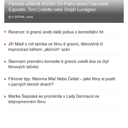
Filmové události #32/26: Do Prahy dorazí Giancarlo
Esposito, Toni Collette nebo Dolph Lundgren
9 SRPNA, 2026
Recenze: 6 gramů aneb další pokus o komediální hit
Jiří Mádl o roli tatínka ve filmu 6 gramů, tělocvičně či
improvizaci během „akčních“ scén
Slavnosní premiéru komedie 6 gramů uvedli dva ze čtyř
filmových tatínků
Filmové tipy: Mamma Mia! Nebo Čelisti – jaké filmy si pustit
v parných letních dnech?
Marika Šoposká se proměnila v Lady Dermacol ve
stejnojmenném filmu