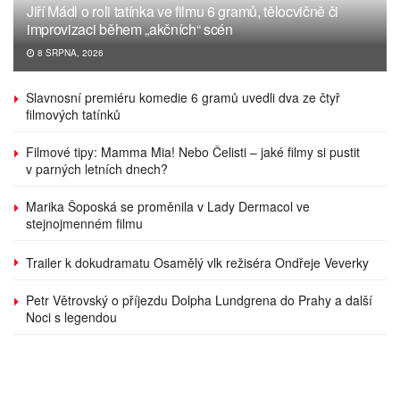
Jiří Mádl o roli tatínka ve filmu 6 gramů, tělocvičně či
improvizaci během „akčních“ scén
8 SRPNA, 2026
Slavnosní premiéru komedie 6 gramů uvedli dva ze čtyř
filmových tatínků
Filmové tipy: Mamma Mia! Nebo Čelisti – jaké filmy si pustit
v parných letních dnech?
Marika Šoposká se proměnila v Lady Dermacol ve
stejnojmenném filmu
Trailer k dokudramatu Osamělý vlk režiséra Ondřeje Veverky
Petr Větrovský o příjezdu Dolpha Lundgrena do Prahy a další
Noci s legendou