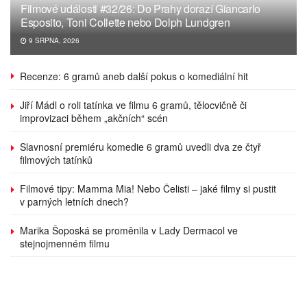
Filmové události #32/26: Do Prahy dorazí Giancarlo
Esposito, Toni Collette nebo Dolph Lundgren
9 SRPNA, 2026
Recenze: 6 gramů aneb další pokus o komediální hit
Jiří Mádl o roli tatínka ve filmu 6 gramů, tělocvičně či
improvizaci během „akčních“ scén
Slavnosní premiéru komedie 6 gramů uvedli dva ze čtyř
filmových tatínků
Filmové tipy: Mamma Mia! Nebo Čelisti – jaké filmy si pustit
v parných letních dnech?
Marika Šoposká se proměnila v Lady Dermacol ve
stejnojmenném filmu