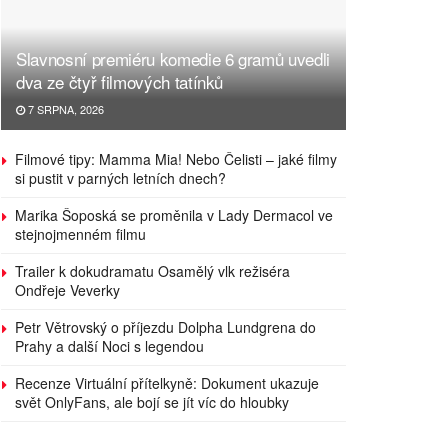
Slavnosní premiéru komedie 6 gramů uvedli
dva ze čtyř filmových tatínků
7 SRPNA, 2026
Filmové tipy: Mamma Mia! Nebo Čelisti – jaké filmy
si pustit v parných letních dnech?
Marika Šoposká se proměnila v Lady Dermacol ve
stejnojmenném filmu
Trailer k dokudramatu Osamělý vlk režiséra
Ondřeje Veverky
Petr Větrovský o příjezdu Dolpha Lundgrena do
Prahy a další Noci s legendou
Recenze Virtuální přítelkyně: Dokument ukazuje
svět OnlyFans, ale bojí se jít víc do hloubky