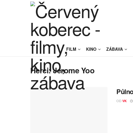
FILM
KINO
ZÁBAVA
Herci:
Jerome Yoo
Půlno
OD
VK