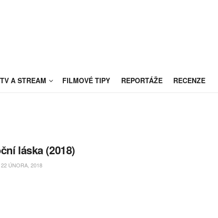
TV A STREAM
FILMOVÉ TIPY
REPORTÁŽE
RECENZE
ční láska (2018)
22 ÚNORA, 2018