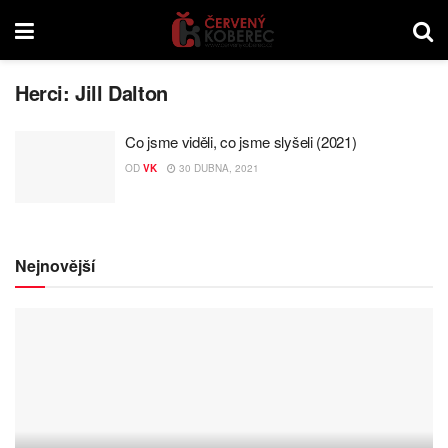
Herci:
Jill Dalton
Co jsme viděli, co jsme slyšeli (2021)
OD
VK
30 DUBNA, 2021
Nejnovější