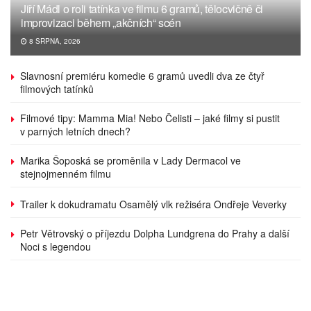
Jiří Mádl o roli tatínka ve filmu 6 gramů, tělocvičně či
improvizaci během „akčních“ scén
8 SRPNA, 2026
Slavnosní premiéru komedie 6 gramů uvedli dva ze čtyř
filmových tatínků
Filmové tipy: Mamma Mia! Nebo Čelisti – jaké filmy si pustit
v parných letních dnech?
Marika Šoposká se proměnila v Lady Dermacol ve
stejnojmenném filmu
Trailer k dokudramatu Osamělý vlk režiséra Ondřeje Veverky
Petr Větrovský o příjezdu Dolpha Lundgrena do Prahy a další
Noci s legendou