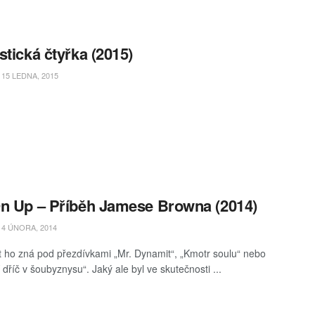
stická čtyřka (2015)
15 LEDNA, 2015
n Up – Příběh Jamese Browna (2014)
4 ÚNORA, 2014
t ho zná pod přezdívkami „Mr. Dynamit“, „Kmotr soulu“ nebo
 dříč v šoubyznysu“. Jaký ale byl ve skutečnosti ...