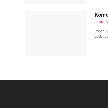
Komor
OD
VK
Příběh C
obsluhov