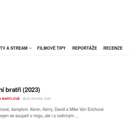
TV A STREAM
FILMOVÉ TIPY
REPORTÁŽE
RECENZE
í bratři (2023)
29 ÚNORA, 2024
A BARTLOVÁ
synové, šampioni. Kevin, Kerry, David a Mike Von Erichové
nejen se soupeři v ringu, ale i s rodinným ...