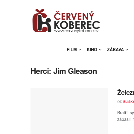
FILM
KINO
ZÁBAVA
Herci:
Jim Gleason
Železn
OD
ELIŠK
Bratři, 
zápasili 