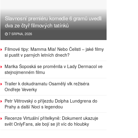
Slavnosní premiéru komedie 6 gramů uvedli
dva ze čtyř filmových tatínků
7 SRPNA, 2026
Filmové tipy: Mamma Mia! Nebo Čelisti – jaké filmy
si pustit v parných letních dnech?
Marika Šoposká se proměnila v Lady Dermacol ve
stejnojmenném filmu
Trailer k dokudramatu Osamělý vlk režiséra
Ondřeje Veverky
Petr Větrovský o příjezdu Dolpha Lundgrena do
Prahy a další Noci s legendou
Recenze Virtuální přítelkyně: Dokument ukazuje
svět OnlyFans, ale bojí se jít víc do hloubky