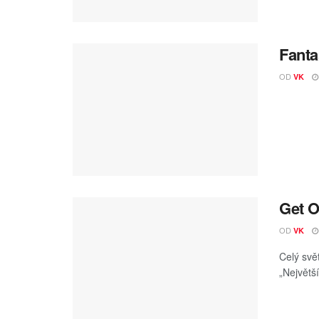
Fanta
OD
VK
Get O
OD
VK
Celý svě
„Největší