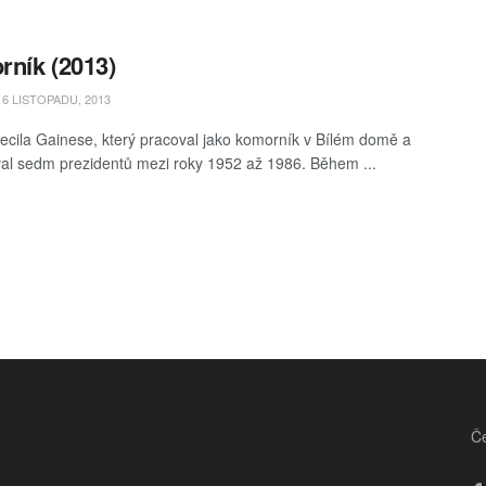
ník (2013)
6 LISTOPADU, 2013
ecila Gainese, který pracoval jako komorník v Bílém domě a
al sedm prezidentů mezi roky 1952 až 1986. Během ...
Če