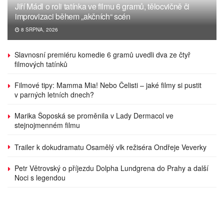
Jiří Mádl o roli tatínka ve filmu 6 gramů, tělocvičně či
improvizaci během „akčních“ scén
8 SRPNA, 2026
Slavnosní premiéru komedie 6 gramů uvedli dva ze čtyř
filmových tatínků
Filmové tipy: Mamma Mia! Nebo Čelisti – jaké filmy si pustit
v parných letních dnech?
Marika Šoposká se proměnila v Lady Dermacol ve
stejnojmenném filmu
Trailer k dokudramatu Osamělý vlk režiséra Ondřeje Veverky
Petr Větrovský o příjezdu Dolpha Lundgrena do Prahy a další
Noci s legendou