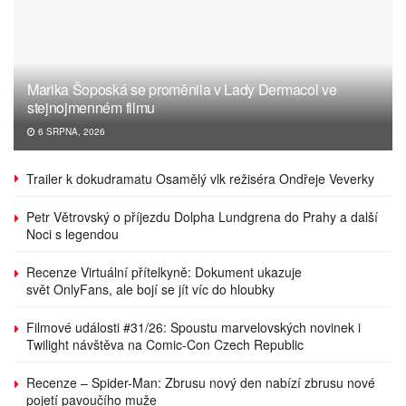
Marika Šoposká se proměnila v Lady Dermacol ve
stejnojmenném filmu
6 SRPNA, 2026
Trailer k dokudramatu Osamělý vlk režiséra Ondřeje Veverky
Petr Větrovský o příjezdu Dolpha Lundgrena do Prahy a další
Noci s legendou
Recenze Virtuální přítelkyně: Dokument ukazuje
svět OnlyFans, ale bojí se jít víc do hloubky
Filmové události #31/26: Spoustu marvelovských novinek i
Twilight návštěva na Comic-Con Czech Republic
Recenze – Spider-Man: Zbrusu nový den nabízí zbrusu nové
pojetí pavoučího muže