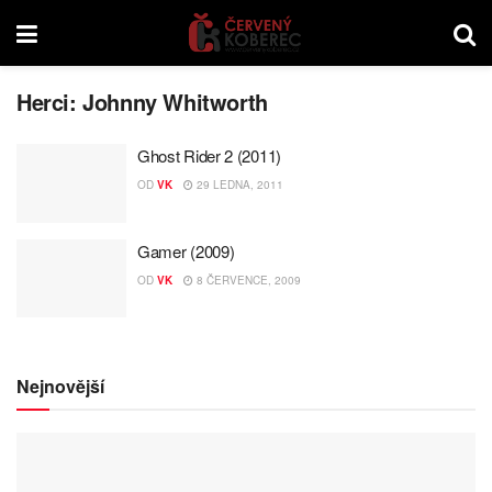
Herci:
Johnny Whitworth
Ghost Rider 2 (2011)
OD
VK
29 LEDNA, 2011
Gamer (2009)
OD
VK
8 ČERVENCE, 2009
Nejnovější