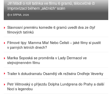
Jiří Mádl o roli tatínka ve filmu 6 gramů, tělocvičně či
improvizaci během „akčních“ scén
8 SRPNA, 2026
Slavnosní premiéru komedie 6 gramů uvedli dva ze čtyř
filmových tatínků
Filmové tipy: Mamma Mia! Nebo Čelisti – jaké filmy si pustit
v parných letních dnech?
Marika Šoposká se proměnila v Lady Dermacol ve
stejnojmenném filmu
Trailer k dokudramatu Osamělý vlk režiséra Ondřeje Veverky
Petr Větrovský o příjezdu Dolpha Lundgrena do Prahy a další
Noci s legendou