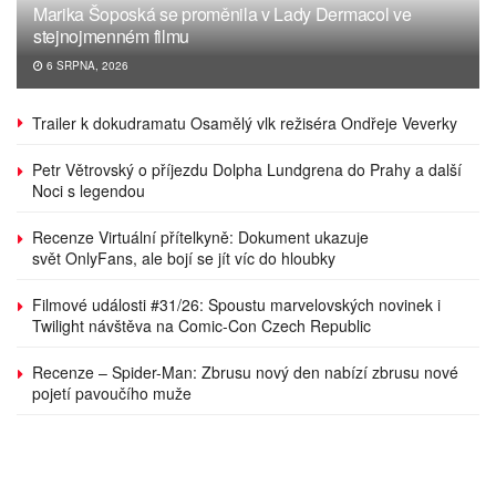
Marika Šoposká se proměnila v Lady Dermacol ve
stejnojmenném filmu
6 SRPNA, 2026
Trailer k dokudramatu Osamělý vlk režiséra Ondřeje Veverky
Petr Větrovský o příjezdu Dolpha Lundgrena do Prahy a další
Noci s legendou
Recenze Virtuální přítelkyně: Dokument ukazuje
svět OnlyFans, ale bojí se jít víc do hloubky
Filmové události #31/26: Spoustu marvelovských novinek i
Twilight návštěva na Comic-Con Czech Republic
Recenze – Spider-Man: Zbrusu nový den nabízí zbrusu nové
pojetí pavoučího muže