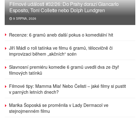
Filmové události #32/26: Do Prahy dorazí Giancarlo
Esposito, Toni Collette nebo Dolph Lundgren
9 SRPNA, 2026
Recenze: 6 gramů aneb další pokus o komediální hit
Jiří Mádl o roli tatínka ve filmu 6 gramů, tělocvičně či
improvizaci během „akčních“ scén
Slavnosní premiéru komedie 6 gramů uvedli dva ze čtyř
filmových tatínků
Filmové tipy: Mamma Mia! Nebo Čelisti – jaké filmy si pustit
v parných letních dnech?
Marika Šoposká se proměnila v Lady Dermacol ve
stejnojmenném filmu