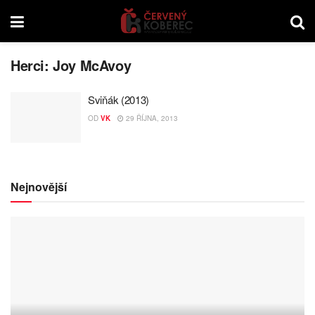
Herci:
Joy McAvoy
Sviňák (2013)
OD
VK
29 ŘÍJNA, 2013
Nejnovější