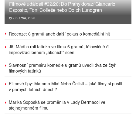
Filmové události #32/26: Do Prahy dorazí Giancarlo
Esposito, Toni Collette nebo Dolph Lundgren
9 SRPNA, 2026
Recenze: 6 gramů aneb další pokus o komediální hit
Jiří Mádl o roli tatínka ve filmu 6 gramů, tělocvičně či
improvizaci během „akčních“ scén
Slavnosní premiéru komedie 6 gramů uvedli dva ze čtyř
filmových tatínků
Filmové tipy: Mamma Mia! Nebo Čelisti – jaké filmy si pustit
v parných letních dnech?
Marika Šoposká se proměnila v Lady Dermacol ve
stejnojmenném filmu