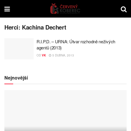
Herci:
Kachina Dechert
R.I.P.D. – URNA: Útvar rozhodně neživých
agentů (2013)
OD
VK
5 DUBNA, 2013
Nejnovější