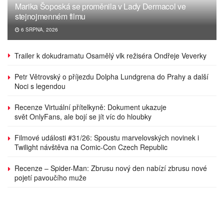
Marika Šoposká se proměnila v Lady Dermacol ve
stejnojmenném filmu
6 SRPNA, 2026
Trailer k dokudramatu Osamělý vlk režiséra Ondřeje Veverky
Petr Větrovský o příjezdu Dolpha Lundgrena do Prahy a další
Noci s legendou
Recenze Virtuální přítelkyně: Dokument ukazuje
svět OnlyFans, ale bojí se jít víc do hloubky
Filmové události #31/26: Spoustu marvelovských novinek i
Twilight návštěva na Comic-Con Czech Republic
Recenze – Spider-Man: Zbrusu nový den nabízí zbrusu nové
pojetí pavoučího muže