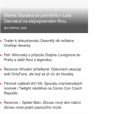
Marika Šoposká se proměnila v Lady
Dermacol ve stejnojmenném filmu
6 SRPNA, 2026
Trailer k dokudramatu Osamělý vlk režiséra
Ondřeje Veverky
Petr Větrovský o příjezdu Dolpha Lundgrena do
Prahy a další Noci s legendou
Recenze Virtuální přítelkyně: Dokument ukazuje
svět OnlyFans, ale bojí se jít víc do hloubky
Filmové události #31/26: Spoustu marvelovských
novinek i Twilight návštěva na Comic-Con Czech
Republic
Recenze – Spider-Man: Zbrusu nový den nabízí
zbrusu nové pojetí pavoučího muže