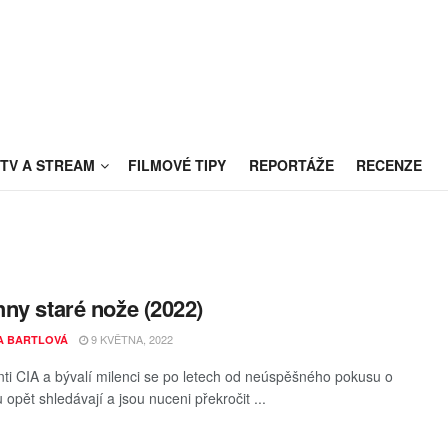
TV A STREAM
FILMOVÉ TIPY
REPORTÁŽE
RECENZE
ny staré nože (2022)
9 KVĚTNA, 2022
A BARTLOVÁ
ti CIA a bývalí milenci se po letech od neúspěšného pokusu o
opět shledávají a jsou nuceni překročit ...