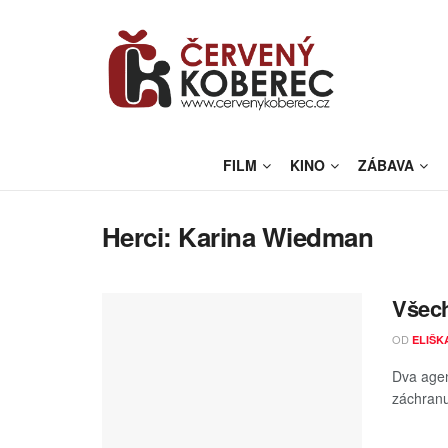
FILM
KINO
ZÁBAVA
Herci:
Karina Wiedman
Všech
OD
ELIŠK
Dva agen
záchranu 