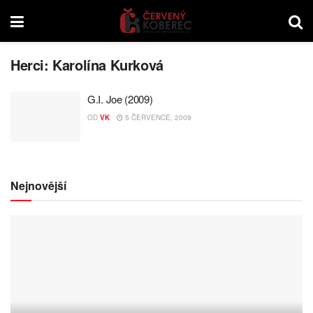
Herci:
Karolína Kurková
G.I. Joe (2009)
OD
VK
5 ČERVENCE, 2009
Nejnovější