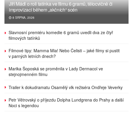
Jiří Mádl o roli tatínka ve filmu 6 gramů, tělocvičně či
improvizaci během „akčních“ scén
8 SRPNA, 2026
Slavnosní premiéru komedie 6 gramů uvedli dva ze čtyř
filmových tatínků
Filmové tipy: Mamma Mia! Nebo Čelisti – jaké filmy si pustit
v parných letních dnech?
Marika Šoposká se proměnila v Lady Dermacol ve
stejnojmenném filmu
Trailer k dokudramatu Osamělý vlk režiséra Ondřeje Veverky
Petr Větrovský o příjezdu Dolpha Lundgrena do Prahy a další
Noci s legendou