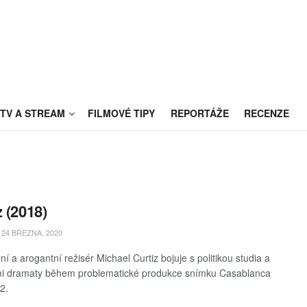
TV A STREAM
FILMOVÉ TIPY
REPORTÁŽE
RECENZE
z (2018)
24 BŘEZNA, 2020
í a arogantní režisér Michael Curtiz bojuje s politikou studia a
mi dramaty během problematické produkce snímku Casablanca
2.