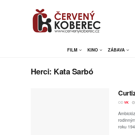
FILM
KINO
ZÁBAVA
Herci:
Kata Sarbó
Curti
OD
VK
Ambiciózn
rodinný
roku 194