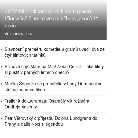
Jiří Mádl o roli tatínka ve filmu 6 gramů,
tělocvičně či improvizaci během „akčních“
scén
8 SRPNA, 2026
Slavnosní premiéru komedie 6 gramů uvedli dva ze
čtyř filmových tatínků
Filmové tipy: Mamma Mia! Nebo Čelisti – jaké filmy
si pustit v parných letních dnech?
Marika Šoposká se proměnila v Lady Dermacol ve
stejnojmenném filmu
Trailer k dokudramatu Osamělý vlk režiséra
Ondřeje Veverky
Petr Větrovský o příjezdu Dolpha Lundgrena do
Prahy a další Noci s legendou