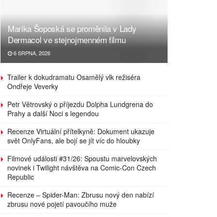
Marika Šoposká se proměnila v Lady
Dermacol ve stejnojmenném filmu
6 SRPNA, 2026
Trailer k dokudramatu Osamělý vlk režiséra
Ondřeje Veverky
Petr Větrovský o příjezdu Dolpha Lundgrena do
Prahy a další Noci s legendou
Recenze Virtuální přítelkyně: Dokument ukazuje
svět OnlyFans, ale bojí se jít víc do hloubky
Filmové události #31/26: Spoustu marvelovských
novinek i Twilight návštěva na Comic-Con Czech
Republic
Recenze – Spider-Man: Zbrusu nový den nabízí
zbrusu nové pojetí pavoučího muže