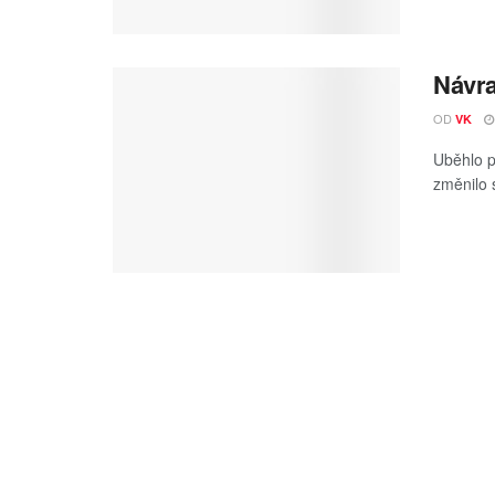
Návra
OD
VK
Uběhlo p
změnilo 