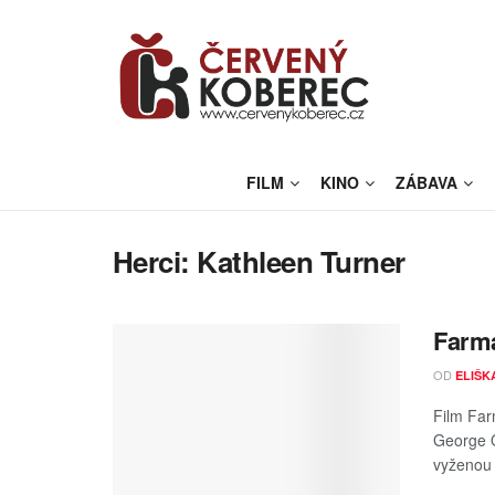
FILM
KINO
ZÁBAVA
Herci:
Kathleen Turner
Farma
OD
ELIŠK
Film Far
George O
vyženou 