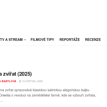
TV A STREAM
FILMOVÉ TIPY
REPORTÁŽE
RECENZE
 zvířat (2025)
13 KVĚTNA, 2026
A BARTLOVÁ
ma zvířat zpracovává klasickou satirickou alegorickou bajku
rwella o revoluci na zemědělské farmě, kde se vzbouří zvířata,
...