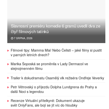
Slavnosní premiéru komedie 6 gramů uvedli dva ze
čtyř filmových tatínků
7 SRPNA, 2026
Filmové tipy: Mamma Mia! Nebo Čelisti – jaké filmy si pustit
v parných letních dnech?
Marika Šoposká se proměnila v Lady Dermacol ve
stejnojmenném filmu
Trailer k dokudramatu Osamělý vlk režiséra Ondřeje Veverky
Petr Větrovský o příjezdu Dolpha Lundgrena do Prahy a
další Noci s legendou
Recenze Virtuální přítelkyně: Dokument ukazuje
svět OnlyFans, ale bojí se jít víc do hloubky