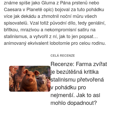
známe spíše jako Gluma z Pána prstenů nebo
Caesara v Planetě opic) bojoval za tuto pohádku
více jak dekádu a zhmotnil noční můru všech
spisovatelů. Vzal totiž původní dílo, tedy geniální,
břitkou, mrazivou a nekompromisní satiru na
stalinismus, a vytvořil z ní, jak to jen popsat…
animovaný ekvivalent lobotomie pro celou rodinu.
CELÁ RECENZE
Recenze: Farma zvířat
je bezútěšná kritika
stalinismu přetvořená
v pohádku pro
nejmenší. Jak to asi
mohlo dopadnout?