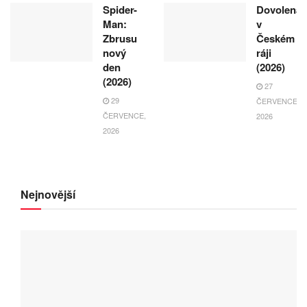
Spider-
Dovolená
Man:
v
Zbrusu
Českém
nový
ráji
den
(2026)
(2026)
27
29
ČERVENCE,
ČERVENCE,
2026
2026
Nejnovější