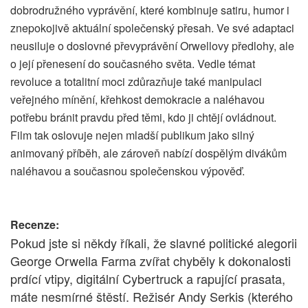
dobrodružného vyprávění, které kombinuje satiru, humor i
znepokojivě aktuální společenský přesah. Ve své adaptaci
neusiluje o doslovné převyprávění Orwellovy předlohy, ale
o její přenesení do současného světa. Vedle témat
revoluce a totalitní moci zdůrazňuje také manipulaci
veřejného mínění, křehkost demokracie a naléhavou
potřebu bránit pravdu před těmi, kdo ji chtějí ovládnout.
Film tak oslovuje nejen mladší publikum jako silný
animovaný příběh, ale zároveň nabízí dospělým divákům
naléhavou a současnou společenskou výpověď.
Recenze:
Pokud jste si někdy říkali, že slavné politické alegorii
George Orwella Farma zvířat chyběly k dokonalosti
prdící vtipy, digitální Cybertruck a rapující prasata,
máte nesmírné štěstí. Režisér Andy Serkis (kterého