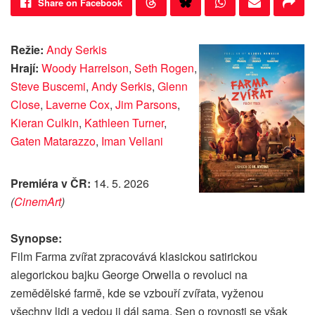
Share on Facebook
Režie:
Andy Serkis
Hrají:
Woody Harrelson
,
Seth Rogen
,
Steve Buscemi
,
Andy Serkis
,
Glenn
Close
,
Laverne Cox
,
Jim Parsons
,
Kieran Culkin
,
Kathleen Turner
,
Gaten Matarazzo
,
Iman Vellani
Premiéra v ČR:
14. 5. 2026
(
CinemArt
)
Synopse:
Film Farma zvířat zpracovává klasickou satirickou
alegorickou bajku George Orwella o revoluci na
zemědělské farmě, kde se vzbouří zvířata, vyženou
všechny lidi a vedou ji dál sama. Sen o rovnosti se však