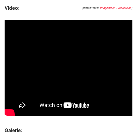
Video:
(photo&video:
Imaginarium Productions
)
Galerie: