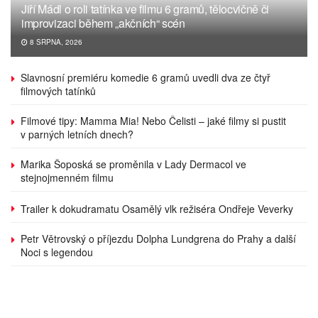
Jiří Mádl o roli tatínka ve filmu 6 gramů, tělocvičně či
improvizaci během „akčních“ scén
8 SRPNA, 2026
Slavnosní premiéru komedie 6 gramů uvedli dva ze čtyř
filmových tatínků
Filmové tipy: Mamma Mia! Nebo Čelisti – jaké filmy si pustit
v parných letních dnech?
Marika Šoposká se proměnila v Lady Dermacol ve
stejnojmenném filmu
Trailer k dokudramatu Osamělý vlk režiséra Ondřeje Veverky
Petr Větrovský o příjezdu Dolpha Lundgrena do Prahy a další
Noci s legendou