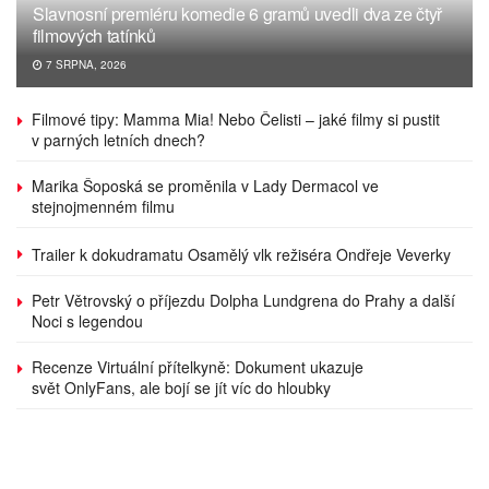
Slavnosní premiéru komedie 6 gramů uvedli dva ze čtyř
filmových tatínků
7 SRPNA, 2026
Filmové tipy: Mamma Mia! Nebo Čelisti – jaké filmy si pustit
v parných letních dnech?
Marika Šoposká se proměnila v Lady Dermacol ve
stejnojmenném filmu
Trailer k dokudramatu Osamělý vlk režiséra Ondřeje Veverky
Petr Větrovský o příjezdu Dolpha Lundgrena do Prahy a další
Noci s legendou
Recenze Virtuální přítelkyně: Dokument ukazuje
svět OnlyFans, ale bojí se jít víc do hloubky