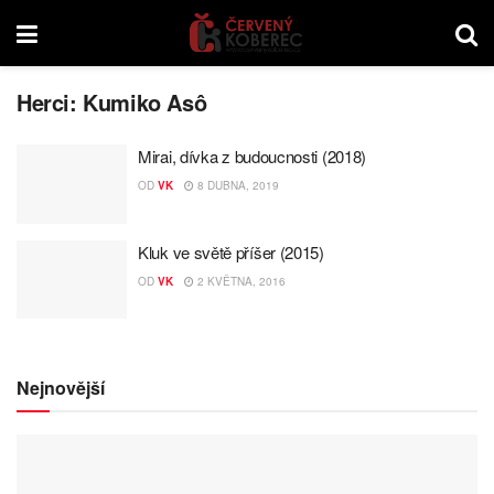
Herci:
Kumiko Asô
Mirai, dívka z budoucnosti (2018)
OD
VK
8 DUBNA, 2019
Kluk ve světě příšer (2015)
OD
VK
2 KVĚTNA, 2016
Nejnovější