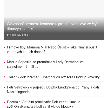
Slavnosní premiéru komedie 6 gramů uvedli dva ze čtyř
filmových tatínků
7 SRPNA, 2026
Filmové tipy: Mamma Mia! Nebo Čelisti – jaké filmy si pustit
v parných letních dnech?
Marika Šoposká se proměnila v Lady Dermacol ve
stejnojmenném filmu
Trailer k dokudramatu Osamělý vlk režiséra Ondřeje Veverky
Petr Větrovský o příjezdu Dolpha Lundgrena do Prahy a další
Noci s legendou
Recenze Virtuální přítelkyně: Dokument ukazuje
svět OnlyFans, ale bojí se jít víc do hloubky