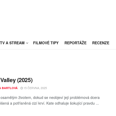
TV A STREAM
FILMOVÉ TIPY
REPORTÁŽE
RECENZE
Valley (2025)
15 ČERVNA, 2025
A BARTLOVÁ
e osamělým životem, dokud se neobjeví její problémová dcera
šená a potřísněná cizí krví. Kate odhaluje šokující pravdu ...