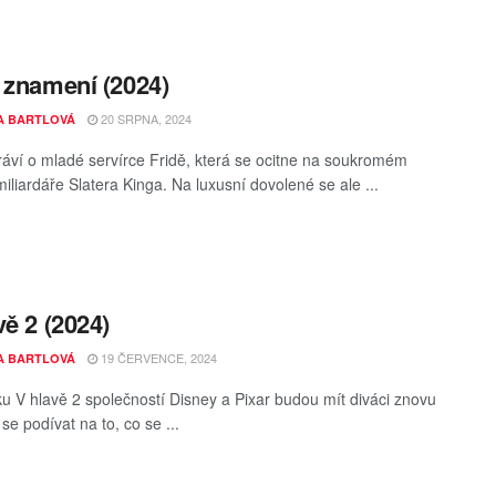
 znamení (2024)
20 SRPNA, 2024
A BARTLOVÁ
ráví o mladé servírce Fridě, která se ocitne na soukromém
iliardáře Slatera Kinga. Na luxusní dovolené se ale ...
vě 2 (2024)
19 ČERVENCE, 2024
A BARTLOVÁ
u V hlavě 2 společností Disney a Pixar budou mít diváci znovu
se podívat na to, co se ...