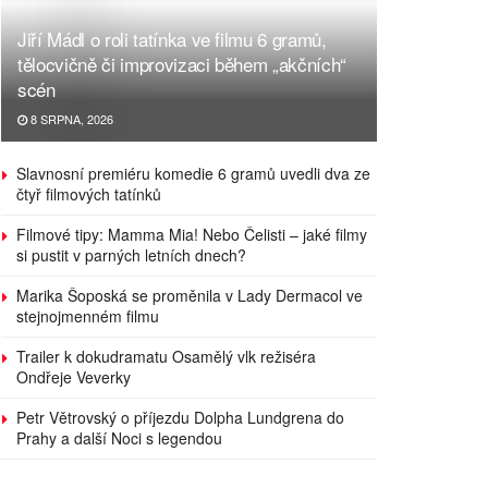
Jiří Mádl o roli tatínka ve filmu 6 gramů,
tělocvičně či improvizaci během „akčních“
scén
8 SRPNA, 2026
Slavnosní premiéru komedie 6 gramů uvedli dva ze
čtyř filmových tatínků
Filmové tipy: Mamma Mia! Nebo Čelisti – jaké filmy
si pustit v parných letních dnech?
Marika Šoposká se proměnila v Lady Dermacol ve
stejnojmenném filmu
Trailer k dokudramatu Osamělý vlk režiséra
Ondřeje Veverky
Petr Větrovský o příjezdu Dolpha Lundgrena do
Prahy a další Noci s legendou