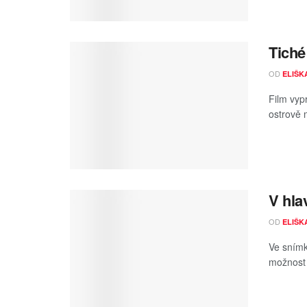
Tiché
OD
ELIŠK
Film vyp
ostrově m
V hla
OD
ELIŠK
Ve snímk
možnost 