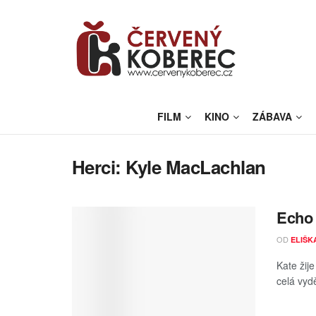
FILM
KINO
ZÁBAVA
Herci:
Kyle MacLachlan
Echo 
OD
ELIŠK
Kate žij
celá vydě