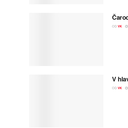
Čarod
OD
VK
V hla
OD
VK