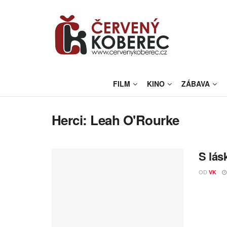
FILM
KINO
ZÁBAVA
Herci:
Leah O'Rourke
S lás
OD
VK