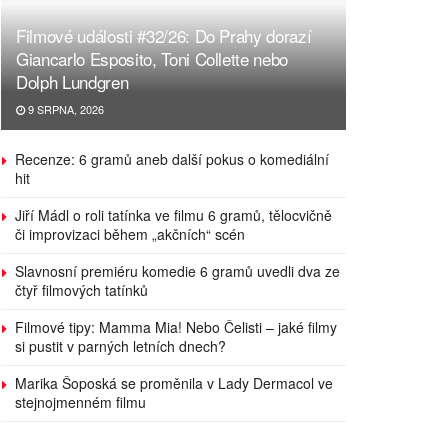
Filmové události #32/26: Do Prahy dorazí
Giancarlo Esposito, Toni Collette nebo
Dolph Lundgren
9 SRPNA, 2026
Recenze: 6 gramů aneb další pokus o komediální
hit
Jiří Mádl o roli tatínka ve filmu 6 gramů, tělocvičně
či improvizaci během „akčních“ scén
Slavnosní premiéru komedie 6 gramů uvedli dva ze
čtyř filmových tatínků
Filmové tipy: Mamma Mia! Nebo Čelisti – jaké filmy
si pustit v parných letních dnech?
Marika Šoposká se proměnila v Lady Dermacol ve
stejnojmenném filmu