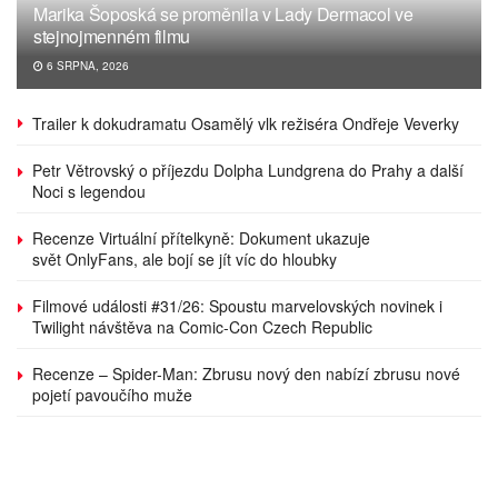
Marika Šoposká se proměnila v Lady Dermacol ve
stejnojmenném filmu
6 SRPNA, 2026
Trailer k dokudramatu Osamělý vlk režiséra Ondřeje Veverky
Petr Větrovský o příjezdu Dolpha Lundgrena do Prahy a další
Noci s legendou
Recenze Virtuální přítelkyně: Dokument ukazuje
svět OnlyFans, ale bojí se jít víc do hloubky
Filmové události #31/26: Spoustu marvelovských novinek i
Twilight návštěva na Comic-Con Czech Republic
Recenze – Spider-Man: Zbrusu nový den nabízí zbrusu nové
pojetí pavoučího muže