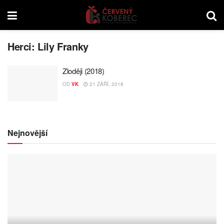
Herci:
Lily Franky
Zloději (2018)
OD
VK
21 ZÁŘÍ, 2018
Nejnovější