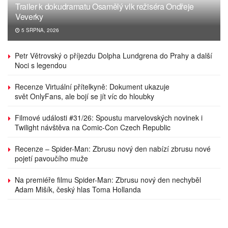
Trailer k dokudramatu Osamělý vlk režiséra Ondřeje
Veverky
5 SRPNA, 2026
Petr Větrovský o příjezdu Dolpha Lundgrena do Prahy a další
Noci s legendou
Recenze Virtuální přítelkyně: Dokument ukazuje
svět OnlyFans, ale bojí se jít víc do hloubky
Filmové události #31/26: Spoustu marvelovských novinek i
Twilight návštěva na Comic-Con Czech Republic
Recenze – Spider-Man: Zbrusu nový den nabízí zbrusu nové
pojetí pavoučího muže
Na premiéře filmu Spider-Man: Zbrusu nový den nechyběl
Adam Mišík, český hlas Toma Hollanda