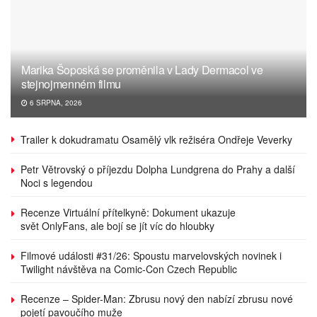
Marika Šoposká se proměnila v Lady Dermacol ve
stejnojmenném filmu
6 SRPNA, 2026
Trailer k dokudramatu Osamělý vlk režiséra Ondřeje Veverky
Petr Větrovský o příjezdu Dolpha Lundgrena do Prahy a další
Noci s legendou
Recenze Virtuální přítelkyně: Dokument ukazuje
svět OnlyFans, ale bojí se jít víc do hloubky
Filmové události #31/26: Spoustu marvelovských novinek i
Twilight návštěva na Comic-Con Czech Republic
Recenze – Spider-Man: Zbrusu nový den nabízí zbrusu nové
pojetí pavoučího muže