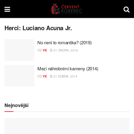
Herci:
Luciano Acuna Jr.
No není to romantika? (2019)
OD
VK
21 ÚNORA, 2019
Mezi náhrobními kameny (2014)
OD
VK
21 DUBNA, 2014
Nejnovější