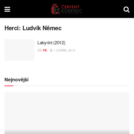
Herci:
Ludvík Němec
Labyrint (2012)
OD
VK
1 LEDNA, 2012
Nejnovější