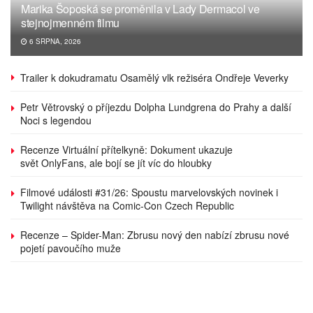
Marika Šoposká se proměnila v Lady Dermacol ve
stejnojmenném filmu
6 SRPNA, 2026
Trailer k dokudramatu Osamělý vlk režiséra Ondřeje Veverky
Petr Větrovský o příjezdu Dolpha Lundgrena do Prahy a další
Noci s legendou
Recenze Virtuální přítelkyně: Dokument ukazuje
svět OnlyFans, ale bojí se jít víc do hloubky
Filmové události #31/26: Spoustu marvelovských novinek i
Twilight návštěva na Comic-Con Czech Republic
Recenze – Spider-Man: Zbrusu nový den nabízí zbrusu nové
pojetí pavoučího muže