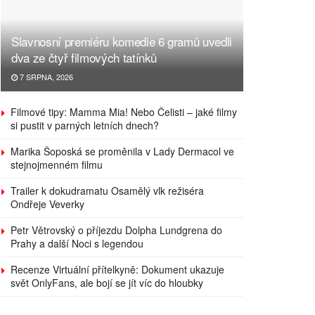
Slavnosní premiéru komedie 6 gramů uvedli
dva ze čtyř filmových tatínků
7 SRPNA, 2026
Filmové tipy: Mamma Mia! Nebo Čelisti – jaké filmy
si pustit v parných letních dnech?
Marika Šoposká se proměnila v Lady Dermacol ve
stejnojmenném filmu
Trailer k dokudramatu Osamělý vlk režiséra
Ondřeje Veverky
Petr Větrovský o příjezdu Dolpha Lundgrena do
Prahy a další Noci s legendou
Recenze Virtuální přítelkyně: Dokument ukazuje
svět OnlyFans, ale bojí se jít víc do hloubky