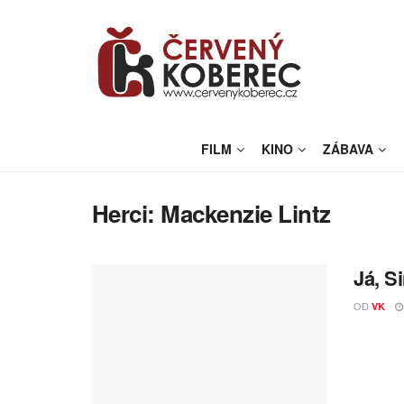
FILM
KINO
ZÁBAVA
Herci:
Mackenzie Lintz
Já, S
OD
VK