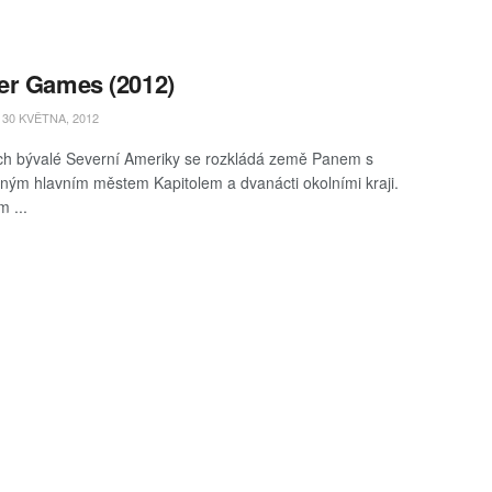
er Games (2012)
30 KVĚTNA, 2012
ch bývalé Severní Ameriky se rozkládá země Panem s
ným hlavním městem Kapitolem a dvanácti okolními kraji.
m ...