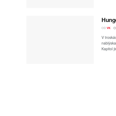
Hung
OD
VK
V troská
nablýska
Kapitol ji