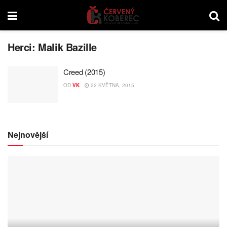
Herci:
Malik Bazille
Creed (2015)
OD
VK
22 KVĚTNA, 2015
Nejnovější