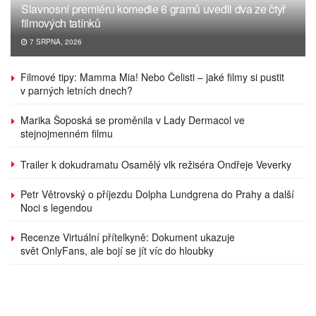
Slavnosní premiéru komedie 6 gramů uvedli dva ze čtyř
filmových tatínků
7 SRPNA, 2026
Filmové tipy: Mamma Mia! Nebo Čelisti – jaké filmy si pustit
v parných letních dnech?
Marika Šoposká se proměnila v Lady Dermacol ve
stejnojmenném filmu
Trailer k dokudramatu Osamělý vlk režiséra Ondřeje Veverky
Petr Větrovský o příjezdu Dolpha Lundgrena do Prahy a další
Noci s legendou
Recenze Virtuální přítelkyně: Dokument ukazuje
svět OnlyFans, ale bojí se jít víc do hloubky