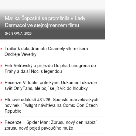
Marika Šoposká se proměnila v Lady
Dermacol ve stejnojmenném filmu
6 SRPNA, 2026
Trailer k dokudramatu Osamělý vlk režiséra
Ondřeje Veverky
Petr Větrovský o příjezdu Dolpha Lundgrena do
Prahy a další Noci s legendou
Recenze Virtuální přítelkyně: Dokument ukazuje
svět OnlyFans, ale bojí se jít víc do hloubky
Filmové události #31/26: Spoustu marvelovských
novinek i Twilight návštěva na Comic-Con Czech
Republic
Recenze – Spider-Man: Zbrusu nový den nabízí
zbrusu nové pojetí pavoučího muže