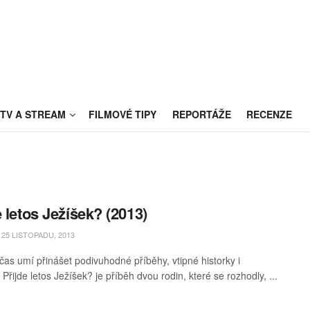
TV A STREAM
FILMOVÉ TIPY
REPORTÁŽE
RECENZE
e letos Ježíšek? (2013)
25 LISTOPADU, 2013
čas umí přinášet podivuhodné příběhy, vtipné historky i
. Přijde letos Ježíšek? je příběh dvou rodin, které se rozhodly, ...