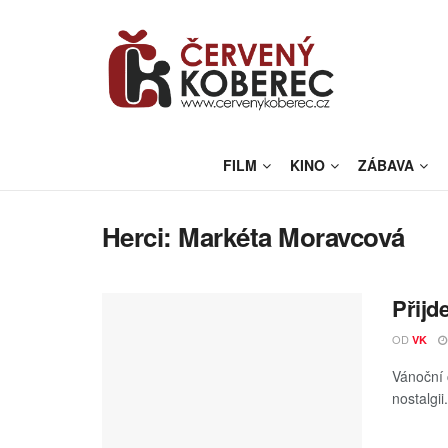
FILM
KINO
ZÁBAVA
Herci:
Markéta Moravcová
Přijd
OD
VK
Vánoční 
nostalgii