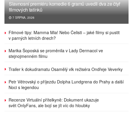
Slavnosní premiéru komedie 6 gramů uvedli dva ze čtyř
filmových tatínků
7 SRPNA, 2026
Filmové tipy: Mamma Mia! Nebo Čelisti – jaké filmy si pustit
v parných letních dnech?
Marika Šoposká se proměnila v Lady Dermacol ve
stejnojmenném filmu
Trailer k dokudramatu Osamělý vlk režiséra Ondřeje Veverky
Petr Větrovský o příjezdu Dolpha Lundgrena do Prahy a další
Noci s legendou
Recenze Virtuální přítelkyně: Dokument ukazuje
svět OnlyFans, ale bojí se jít víc do hloubky