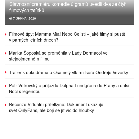
Slavnosní premiéru komedie 6 gramů uvedli dva ze čtyř
filmových tatínků
7 SRPNA, 2026
Filmové tipy: Mamma Mia! Nebo Čelisti – jaké filmy si pustit
v parných letních dnech?
Marika Šoposká se proměnila v Lady Dermacol ve
stejnojmenném filmu
Trailer k dokudramatu Osamělý vlk režiséra Ondřeje Veverky
Petr Větrovský o příjezdu Dolpha Lundgrena do Prahy a další
Noci s legendou
Recenze Virtuální přítelkyně: Dokument ukazuje
svět OnlyFans, ale bojí se jít víc do hloubky