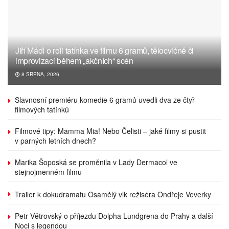
Jiří Mádl o roli tatínka ve filmu 6 gramů, tělocvičně či
improvizaci během „akčních“ scén
8 SRPNA, 2026
Slavnosní premiéru komedie 6 gramů uvedli dva ze čtyř
filmových tatínků
Filmové tipy: Mamma Mia! Nebo Čelisti – jaké filmy si pustit
v parných letních dnech?
Marika Šoposká se proměnila v Lady Dermacol ve
stejnojmenném filmu
Trailer k dokudramatu Osamělý vlk režiséra Ondřeje Veverky
Petr Větrovský o příjezdu Dolpha Lundgrena do Prahy a další
Noci s legendou