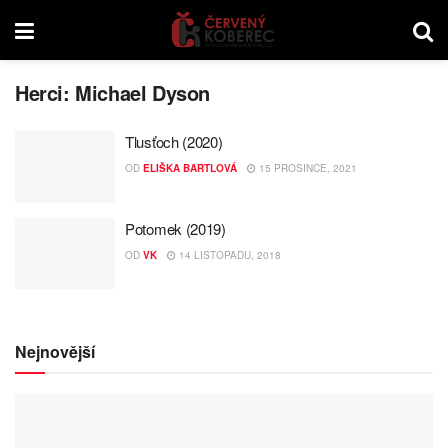
Herci:
Michael Dyson
Tlusťoch (2020)
OD
ELIŠKA BARTLOVÁ
15 PROSINCE, 2021
Potomek (2019)
OD
VK
14 LISTOPADU, 2018
Nejnovější